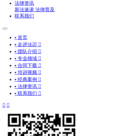
法律资讯
新法速递
法律普及
联系我们
▪ 首页
▪ 走进法迈

▪ 团队介绍

▪ 专业领域

▪ 合同下载

▪ 培训视频

▪ 经典案例

▪ 法律资讯

▪ 联系我们


