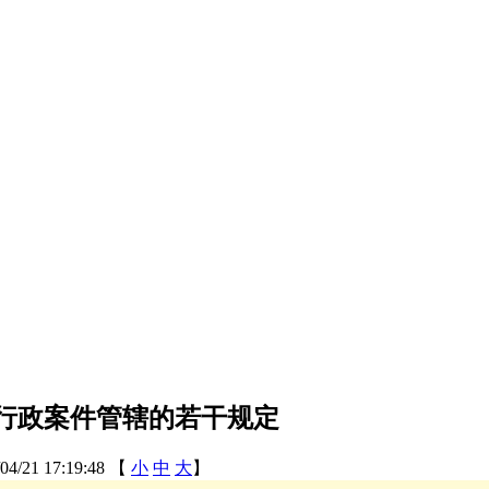
行政案件管辖的若干规定
21 17:19:48
【
小
中
大
】