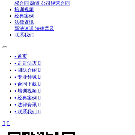
权合同
融资
公司经营合同
培训视频
经典案例
法律资讯
新法速递
法律普及
联系我们
▪ 首页
▪ 走进法迈

▪ 团队介绍

▪ 专业领域

▪ 合同下载

▪ 培训视频

▪ 经典案例

▪ 法律资讯

▪ 联系我们


