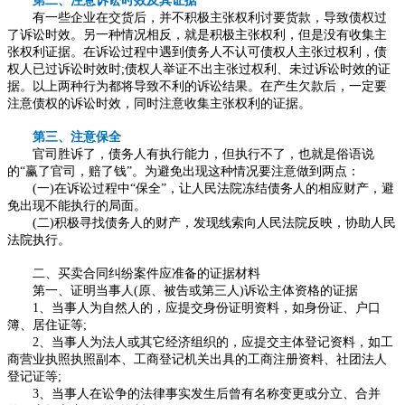
第二、注意诉讼时效及其证据
有一些企业在交货后，并不积极主张权
利
讨要货款，导致债权过
了诉讼时效。另一种情况相反，就是积极主张权利，但是没有收集主
张权利证据。在诉讼过程中遇到债务人不认可债权人主张过权利，债
权人已过诉讼时效时
;债权人举
证
不出主张过权利、未过诉讼时效的证
据。以上两种行为都将导致不利的诉讼结果。在产生欠款后，一定要
注意债权的诉讼时效，同时注意收集主张权利的证据。
第三、注意保全
官司胜诉了，债务人有执行能力，但执行不了，也就是俗语说
的
“赢了官司，赔了钱”。为避免出现这种情况要注意做到
两
点：
(
一
)在诉讼过程中“保全”，让人民法院冻结债务人的相应财产，避
免出现不能执行的局面。
(
二
)积极寻找债务人的财产，发现线索向人民法院反映，协助人民
法院执行。
二、买卖合同纠纷案件应准备的证据材料
第一、证明当事人
(原、被告或第三人)诉讼主体资格的证据
1、当事人为自然人的，应提交身份证明资料，如身份证、户口
簿、居住证等;
2、当事人为法人或其它经济组织的，应提交主体登记资料，如工
商营业执照执照副本、工商登记机关出具的工商注册资料、社团法人
登记证等;
3、当事人在讼争的法律事实发生后曾有名称变更或分立、合并