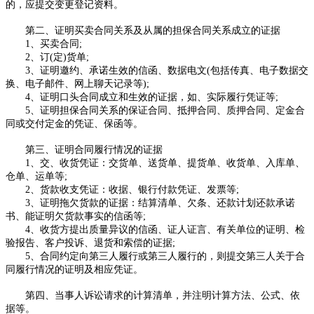
的，应提交变更登记资料。
第二、证明买卖合同关系及从属的担保合同关系成立的证据
1、买卖合同;
2、订(定)货单;
3、证明邀约、承诺生效的信函、数据电文(包括传真、电子数据交
换、电子邮件
、
网上聊天记录
等
);
4、证明口头合同成立和生效的证据，如、实际履行凭证等;
5、证明担保合同关系的保证合同、抵押合同、质押合同、定金合
同或交付定金的凭证、保函等。
第三、证明合同履行情况的证据
1、交、收货凭证：交货单、送货单、提货单、收货单、入库单、
仓单、运单等;
2、货款收支凭证：收据、银行付款凭证、发票等;
3、证明拖欠货款的证据：结算清单、欠条、还款计划还款承诺
书、能证明欠货款事实的信函等;
4、收货方提出质量异议的信函、证人证言、有关单位的证明、检
验报告、客户投诉、退货和索偿的证据;
5、合同约定向第三人履行或第三人履行的，则提交第三人关于合
同履行情况的证明及相应凭证。
第四、当事人诉讼请求的计算清单，并注明计算方法、公式、依
据等。