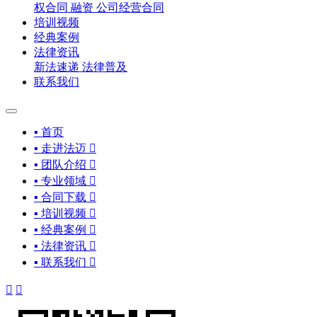
权合同
融资
公司经营合同
培训视频
经典案例
法律资讯
新法速递
法律普及
联系我们
▪ 首页
▪ 走进法迈

▪ 团队介绍

▪ 专业领域

▪ 合同下载

▪ 培训视频

▪ 经典案例

▪ 法律资讯

▪ 联系我们


