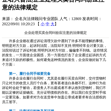
意的法律规定
来源： 企名兴法律顾问专业团队
人气：12869
发表时间：
2022/09/01 10:20:23
【
小
中
大
】
企业处理买卖合同纠纷应注意的法律规定
许多企业都在通过诉讼清理欠款中遇到了许多不能理解的事情。
明明
是
对方欠款，起诉到法院，法院却不支持
;明明经常去讨要欠款，
法院却说过了诉讼时效;明明判决对方付款，偏偏拿不到钱。这些情况
的发生，一方面使企业困惑，另一方面也打击了企业通过起诉的方式
来追讨欠款的积极性。如何避免这种情况的发生，企业应做好如下几
个方面：
第一、履行合同手续要完备
许多企业在履行合同时，尤其是在履行买卖合同时，交付货物时
只让对方的收货人员打个白条，更有甚者
连
白条都不打。这种行为在
诉讼时会处于被动，若债务人不出庭或者不承认收到货物时，我们不
能以足够的证据确实、充分证明债权的存在。所以我们在交货时手续
一定要完备。如要求对方在送货单中加盖公章或者要求有合法授权的
员工签字。